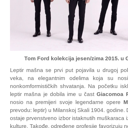
Tom Ford kolekcija jesen/zima 2015. u
Leptir mašna se prvi put pojavila u drugoj po
veka, na elegantnim odelima koja su nosili 
nonkomformističkih shvatanja. Na početku isklj
leptir mašna je dobila ime u čast
Giacomoa P
nosio na premijeri svoje legendarne opere
M
prevodu: leptir) u Milanskoj Skali 1904. godine.
ostaje prvenstveno izbor istaknutih muškaraca iz
kulture. Takođe, određene profesije favorizuju 