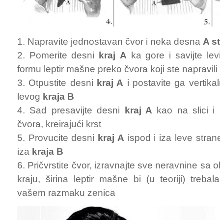
1. Napravite jednostavan čvor i neka desna
A s
2. Pomerite desni
kraj
A
ka gore i savijte le
formu leptir mašne preko čvora koji ste napravili
3. Otpustite desni
kraj A
i postavite ga vertika
levog
kraja B
4. Sad presavijte desni
kraj A
kao na slici i
čvora, kreirajući krst
5. Provucite desni
kraj A
ispod i iza leve strane
iza
kraja B
6. Pričvrstite čvor, izravnajte sve neravnine sa 
kraju, širina leptir mašne bi (u teoriji) treb
vašem razmaku zenica