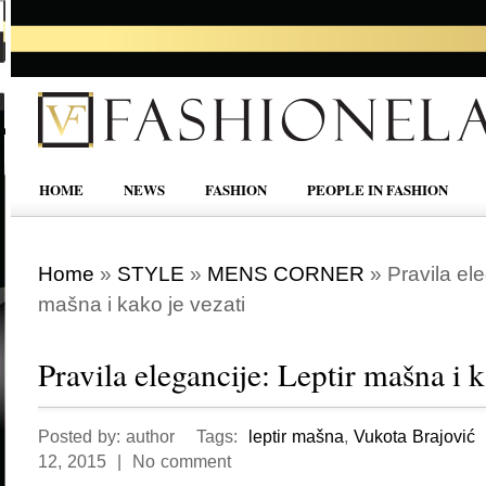
HOME
NEWS
FASHION
PEOPLE IN FASHION
Home
»
STYLE
»
MENS CORNER
»
Pravila ele
mašna i kako je vezati
Pravila elegancije: Leptir mašna i k
Posted by: author Tags:
leptir mašna
,
Vukota Brajović
P
12, 2015 | No comment